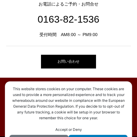
お電話によるご予約・お問合せ
0163-82-1536
受付時間 AM8:00 ～ PM9:00
お問い合わせ
お知らせ
This website stores cookies on your computer. These cookies are
used to provide a more personalized experience and to track your
ご宿泊
whereabouts around our website in compliance with the European
アクセス
General Data Protection Regulation. If you decide to to opt-out of
ブログ
any future tracking, a cookie will be setup in your browser to
remember this choice for one year.
空室状況
お問い合わせ
Accept or Deny