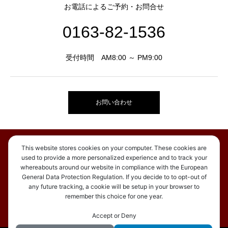
お電話によるご予約・お問合せ
0163-82-1536
受付時間 AM8:00 ～ PM9:00
お問い合わせ
お知らせ
This website stores cookies on your computer. These cookies are
used to provide a more personalized experience and to track your
ご宿泊
whereabouts around our website in compliance with the European
アクセス
General Data Protection Regulation. If you decide to to opt-out of
ブログ
any future tracking, a cookie will be setup in your browser to
remember this choice for one year.
空室状況
お問い合わせ
Accept or Deny